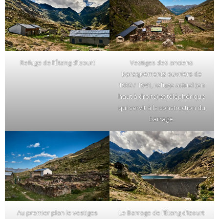
Refuge de l’Étang d’Izourt
Vestiges des anciens
baraquements ouvriers de
1939 / 1941, refuge actuel (en
haut à droite) et téléphérique
qui servit à la construction du
barrage.
Au premier plan le vestiges
Le Barrage de l’Étang d’Izourt