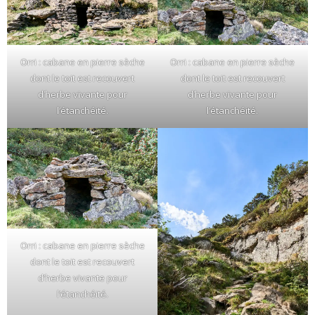
Orri : cabane en pierre sèche
Orri : cabane en pierre sèche
dont le toit est recouvert
dont le toit est recouvert
d’herbe vivante pour
d’herbe vivante pour
l’étanchéité.
l’étanchéité.
Orri : cabane en pierre sèche
dont le toit est recouvert
d’herbe vivante pour
l’étanchéité.