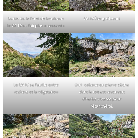
Sortie de la forêt de bouleaux
GR10 Étang d’Izourt
le GR10 se fait plus « cassant »
Le GR10 se faufile entre
Orri : cabane en pierre sèche
rochers et la végétation
dont le toit est recouvert
d’herbe vivante pour
l’étanchéité.