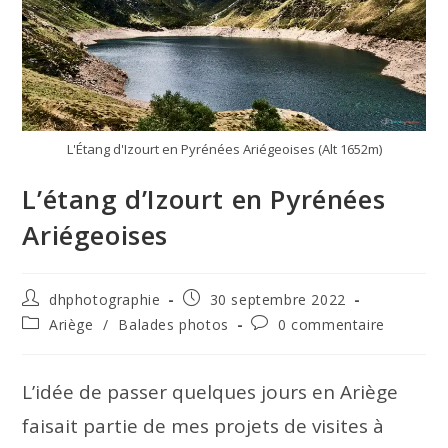
L'Étang d'Izourt en Pyrénées Ariégeoises (Alt 1652m)
L’étang d’Izourt en Pyrénées
Ariégeoises
Auteur/autrice
Publication
dhphotographie
30 septembre 2022
de
publiée :
Post
Commentaires
Ariège
/
Balades photos
0 commentaire
la
category:
de
publication :
la
publication :
L’idée de passer quelques jours en Ariège
faisait partie de mes projets de visites à