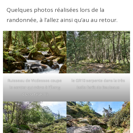
Quelques photos réalisées lors de la
randonnée, à l’allez ainsi qu’au au retour.
Ruisseau de Vicdessos coupe
le GR10 serpente dans la très
le sentier qui mène à l’Étang
belle forêt de Bouleaux
d’Izourt (GR10)