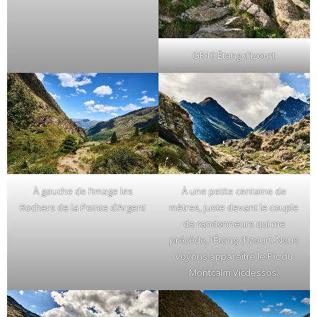
GR10 Étang d’Izourt
À gauche de l’image les
À une petite centaine de
Rochers de la Pointe d’Argent
mètres, juste devant le couple
de randonneurs qui me
précède, l’Étang d’Izourt. Nous
voyons apparaître le Pic du
Montcalm Vicdessos.