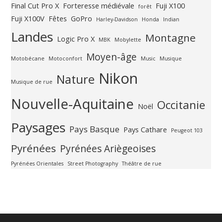
Final Cut Pro X
Forteresse médiévale
Fuji X100
forêt
Fuji X100V
Fêtes
GoPro
Harley-Davidson
Honda
Indian
Landes
Montagne
Logic Pro X
MBK
Mobylette
Moyen-âge
Motobécane
Motoconfort
Music
Musique
Nikon
Nature
Musique de rue
Nouvelle-Aquitaine
Occitanie
Noël
Paysages
Pays Basque
Pays Cathare
Peugeot 103
Pyrénées
Pyrénées Ariègeoises
Pyrénées Orientales
Street Photography
Théâtre de rue