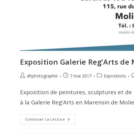
Exposition Galerie Reg’Arts de 
Auteur/autrice
Publication
Post
C
dhphotographie
7 mai 2017
Expositions
de
publiée :
category:
d
la
l
Exposition de peintures, sculptures et d
publication :
p
à la Galerie Reg'Arts en Marensin de Molie
Exposition
Continuer La Lecture
Galerie
Reg’Arts
De