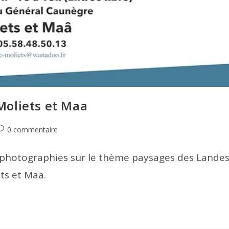
Moliets et Maa
ommentaires
0 commentaire
e
a
e photographies sur le thème paysages des Lande
ublication :
ts et Maa.